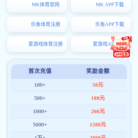
座谈会上，汪华在致欢迎辞中说，人才是企业高质量发展的
进取、卓越、共赢”核心价值观，锚定“创建矿化一体绿
为新起点，搭建校企常态化沟通合作平台，推动威廉世界杯（中国）共
生就业有出路的三方共赢。他还解答了各高校就业处长关于铜化集团年
业校友的桥梁纽带作用，推动更多优秀人才进入企业工作。
吴军指出，铜化集团多个专业的人才需求与各高校开设的相关
点对点对接与供需匹配，并深化产学研合作，实现互利共赢。
钱德华详细介绍了铜化集团历史沿革、各产业板块、
策、福利待遇和职业晋升通道等。
会上，各高校就业处长分别推介了所在高校的办学特色、
共同观看了铜化集团司情片。
据悉，此项活动是我市“请进来”招才引智的重要举措，旨在持续
观考察等系列活动，进一步提升“高校就业处长铜陵行”活动品牌影响
图为座谈会现场。（陈 记）
上一个：六国化工亮相越南参加亚洲“两会”