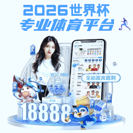
威廉希尔官网首页 - WilliamHill SPORTS官方站
欢迎来到威廉希尔官网首页 - WilliamHill SPORTS官方站！
网站首页