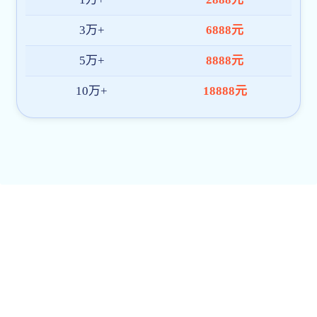
走进铜化
企业文化
新闻中心
· 集团概况
· 铜化理念
· 公司新闻